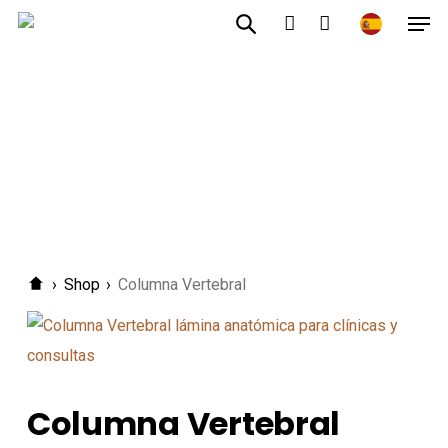
Men
Ir
al
cuenta
contenido
principal
›
Shop
›
Columna Vertebral
Columna Vertebral