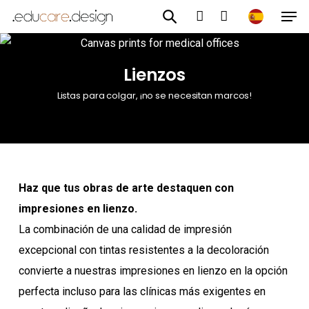
Men
Ir
al
cuenta
contenido
Lienzos
principal
Listas para colgar, ¡no se necesitan marcos!
Haz que tus obras de arte destaquen con
impresiones en lienzo.
La combinación de una calidad de impresión
excepcional con tintas resistentes a la decoloración
convierte a nuestras impresiones en lienzo en la opción
perfecta incluso para las clínicas más exigentes en