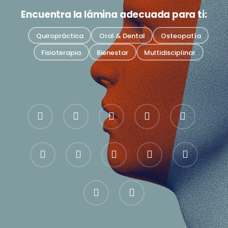
Encuentra la lámina adecuada para ti:
Quiropráctica
Oral & Dental
Osteopatía
Fisioterapia
Bienestar
Multidisciplinar
bluesky
facebook
pinterest
linkedin
youtube
google-
instagram
whatsapp
mensajero
tiktok
plus
hilos
trustpilot