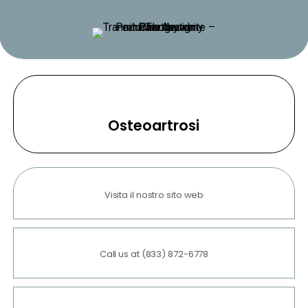
Vai
al
contenuto
principale
Osteoartrosi
Visita il nostro sito web
Call us at (833) 872-6778