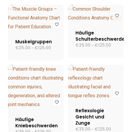
€195.00
Häufige
Schulterbeschwerden
Muskelgruppen
€
35.00
€
125.00
Preisspann
–
€
35.00
€
125.00
Preisspanne:
–
€35.00
€35.00
bis
bis
€125.00
€125.00
Reflexologie
Gesicht und
Häufige
Zunge
Kniebeschwerden
€
35.00
€
125.00
Preisspann
–
€
35.00
€
125.00
Preisspanne:
–