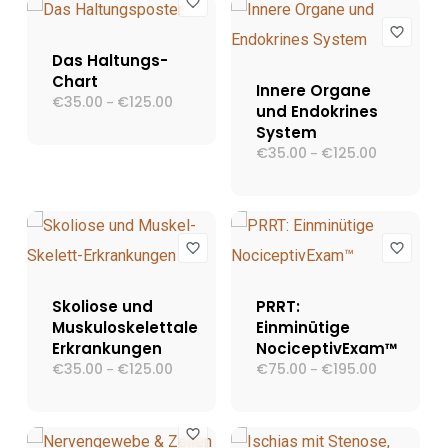
Das Haltungs-
Chart
Innere Organe
€
35.00
€
125.00
Preisspanne:
–
und Endokrines
€35.00
System
bis
€125.00
€
35.00
€
125.00
Preisspann
–
€35.00
bis
€125.00
Skoliose und
PRRT:
Muskuloskelettale
Einminütige
Erkrankungen
NociceptivExam™
€
35.00
€
125.00
Preisspanne:
€
75.00
€
195.00
Preisspann
–
–
€35.00
€75.00
bis
bis
€125.00
€195.00