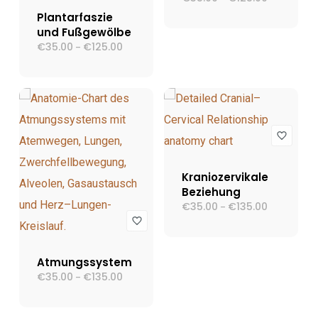
€35.00
Plantarfaszie
bis
und Fußgewölbe
€125.00
€
35.00
€
125.00
Preisspanne:
–
€35.00
bis
€125.00
Kraniozervikale
Beziehung
€
35.00
€
135.00
Preisspann
–
€35.00
bis
€135.00
Atmungssystem
€
35.00
€
135.00
Preisspanne:
–
€35.00
bis
€135.00