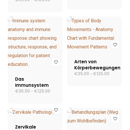
€35.00
€35.00
bis
bis
€125.00
€125.00
Arten von
Körperbewegungen
€
35.00
€
125.00
Preisspann
–
€35.00
Das
bis
Immunsystem
€125.00
€
35.00
€
125.00
Preisspanne:
–
€35.00
bis
€125.00
Zervikale