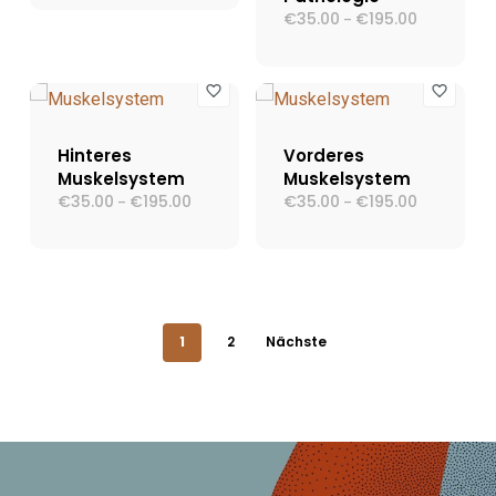
€195.00
€
35.00
€
195.00
Preisspann
–
€35.00
bis
€195.00
Hinteres
Vorderes
Muskelsystem
Muskelsystem
€
35.00
€
195.00
Preisspanne:
€
35.00
€
195.00
Preisspann
–
–
€35.00
€35.00
bis
bis
€195.00
€195.00
1
2
Nächste