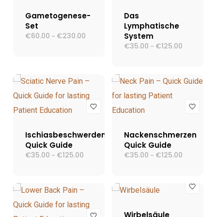
Gametogenese-
Das
Set
Lymphatische
€
60.00
€
230.00
Preisspanne:
System
–
€60.00
€
35.00
€
125.00
Preisspann
–
bis
€35.00
€230.00
bis
€125.00
Ischiasbeschwerden
Nackenschmerzen
Quick Guide
Quick Guide
€
35.00
€
125.00
Preisspanne:
€
35.00
€
125.00
Preisspann
–
–
€35.00
€35.00
bis
bis
€125.00
€125.00
Wirbelsäule