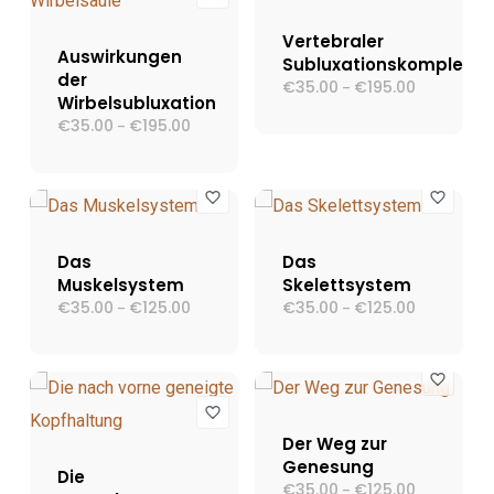
Vertebraler
Auswirkungen
Subluxationskomplex
der
€
35.00
€
195.00
Preisspann
–
Wirbelsubluxation
€35.00
bis
€
35.00
€
195.00
Preisspanne:
–
€195.00
€35.00
bis
€195.00
Das
Das
Muskelsystem
Skelettsystem
€
35.00
€
125.00
Preisspanne:
€
35.00
€
125.00
Preisspann
–
–
€35.00
€35.00
bis
bis
€125.00
€125.00
Der Weg zur
Genesung
Die
€
35.00
€
125.00
Preisspann
–