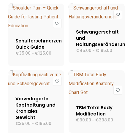
€125.00
Schwangerschaft
und
Schulterschmerzen
Haltungsveränderunge
Quick Guide
€
45.00
€
195.00
Preisspann
–
€
35.00
€
125.00
Preisspanne:
–
€45.00
€35.00
bis
bis
€195.00
€125.00
Vorverlagerte
Kopfhaltung und
TBM Total Body
Kraniales
Modification
Gewicht
€
90.00
€
398.00
Preisspann
–
€
35.00
€
195.00
Preisspanne:
–
€90.00
€35.00
bis
bis