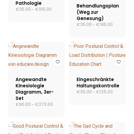
Pathologie
Behandlungsplan
€
35.00
€
195.00
Preisspanne:
–
(Weg zur
€35.00
Genesung)
bis
€195.00
€
35.00
€
195.00
Preisspann
–
€35.00
bis
€195.00
Angewandte
Eingeschränkte
Kinesiologie
Haltungskontrolle
Diagramm, 3er-
€
35.00
€
125.00
Preisspann
–
€35.00
Set
bis
€
90.00
€
373.00
Preisspanne:
–
€125.00
€90.00
bis
€373.00