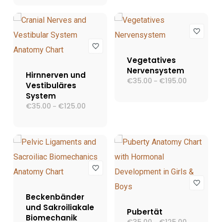
€398.00
€195.00
Vegetatives
Nervensystem
Hirnnerven und
€
35.00
€
195.00
Preisspann
–
Vestibuläres
€35.00
System
bis
€195.00
€
35.00
€
125.00
Preisspanne:
–
€35.00
bis
€125.00
Beckenbänder
und Sakroiliakale
Pubertät
Biomechanik
Preisspann