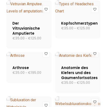
Der
Kopfschmerztypen
Vitruvianische
€
35.00
€
125.00
Preisspann
–
€35.00
Amputierte
bis
€
35.00
€
125.00
Preisspanne:
–
€125.00
€35.00
bis
€125.00
Arthrose
Anatomie des
€
35.00
€
195.00
Preisspanne:
Kiefers und des
–
€35.00
Gaumenfortsatzes
bis
€
35.00
€
125.00
Preisspann
–
€195.00
€35.00
bis
€125.00