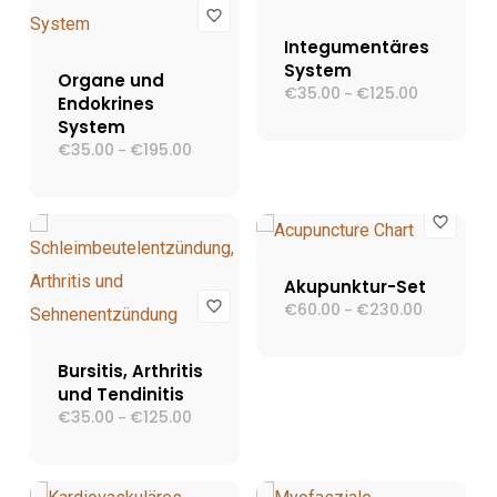
Integumentäres
System
Organe und
€
35.00
€
125.00
Preisspann
–
Endokrines
€35.00
System
bis
€125.00
€
35.00
€
195.00
Preisspanne:
–
€35.00
bis
€195.00
Akupunktur-Set
€
60.00
€
230.00
Preisspann
–
€60.00
bis
€230.00
Bursitis, Arthritis
und Tendinitis
€
35.00
€
125.00
Preisspanne:
–
€35.00
bis
€125.00