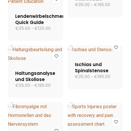
€
35.00
€
195.00
Preisspann
–
€35.00
bis
Lendenwirbelschmerz
€195.00
Quick Guide
€
35.00
€
125.00
Preisspanne:
–
€35.00
bis
€125.00
Ischias und
Spinalstenose
Haltungsanalyse
€
35.00
€
195.00
Preisspann
–
und Skoliose
€35.00
€
35.00
€
195.00
Preisspanne:
–
bis
€35.00
€195.00
bis
€195.00