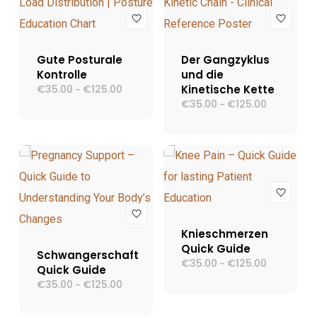
Gute Posturale
Der Gangzyklus
Kontrolle
und die
€
35.00
€
125.00
Preisspanne:
Kinetische Kette
–
€35.00
€
35.00
€
125.00
Preisspann
–
bis
€35.00
€125.00
bis
€125.00
Knieschmerzen
Quick Guide
Schwangerschaft
€
35.00
€
125.00
Preisspann
–
Quick Guide
€35.00
€
35.00
€
125.00
Preisspanne:
–
bis
€35.00
€125.00
bis