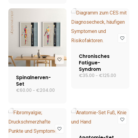
€125.00
Chronisches
Fatigue-
Syndrom
€
35.00
€
125.00
Preisspann
–
Spinalnerven-
€35.00
Set
bis
€125.00
€
60.00
€
204.00
Preisspanne:
–
€60.00
bis
€204.00
Anatomie-Set