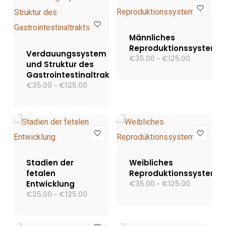
Männliches
Reproduktionssystem
Verdauungssystem
€
35.00
€
125.00
Preisspann
–
und Struktur des
€35.00
Gastrointestinaltrakts
bis
€125.00
€
35.00
€
125.00
Preisspanne:
–
€35.00
bis
€125.00
Stadien der
Weibliches
fetalen
Reproduktionssystem
Entwicklung
€
35.00
€
125.00
Preisspann
–
€35.00
€
35.00
€
125.00
Preisspanne:
–
bis
€35.00
€125.00
bis
€125.00