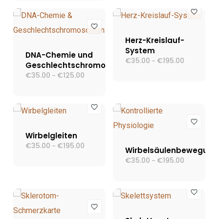
€125.00
Herz-Kreislauf-
System
DNA-Chemie und
€
35.00
€
195.00
Preisspann
–
Geschlechtschromosomen
€35.00
€
35.00
€
125.00
Preisspanne:
–
bis
€35.00
€195.00
bis
€125.00
Wirbelgleiten
€
35.00
€
195.00
Preisspanne:
–
Wirbelsäulenbewegung
€35.00
€
35.00
€
195.00
Preisspann
bis
–
€35.00
€195.00
bis
€195.00