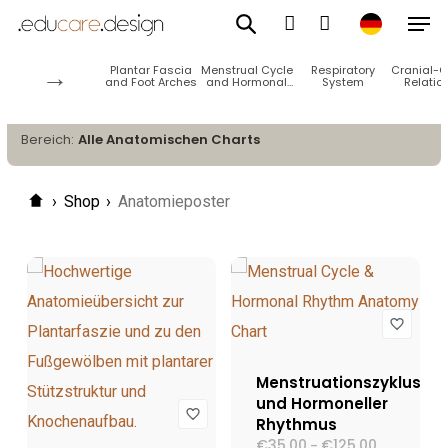
Men
Zum
Alle
Anatomischen
Hauptinhalt
Charts
Konto
→
Plantar Fascia
Menstrual Cycle
Respiratory
Cranial-C
springen
and Foot Arches
and Hormonal
System
Relatio
Rhythm
Bereich:
Alle Anatomischen Charts
›
Shop
›
Anatomieposter
Menstruationszyklus
und Hormoneller
Rhythmus
€
35.00
€
125.00
Preisspann
–