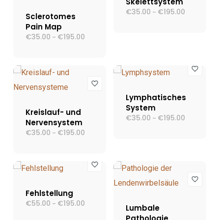
Skelettsystem
€
35.00
€
195.00
Preisspann
–
Sclerotomes
€35.00
Pain Map
bis
€195.00
€
35.00
€
195.00
Preisspanne:
–
€35.00
bis
€195.00
Lymphatisches
System
Kreislauf- und
€
35.00
€
195.00
Preisspann
–
Nervensystem
€35.00
€
35.00
€
195.00
Preisspanne:
–
bis
€35.00
€195.00
bis
€195.00
Fehlstellung
€
55.00
€
195.00
Preisspanne:
–
Lumbale
€55.00
Pathologie
bis