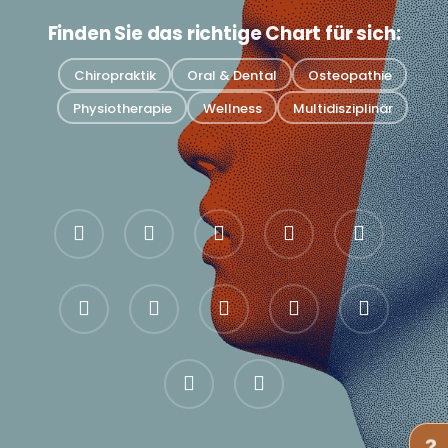
Finden Sie das richtige Chart für sich:
Chiropraktik
Oral & Dental
Osteopathie
Physiotherapie
Wellness
Multidisziplinär
bluesky
facebook
pinterest
linkedin
youtube
google-
instagram
whatsapp
Bote
tiktok
plus
Gewinde
trustpilot
?