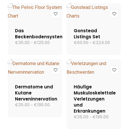
Das
Gonstead
Beckenbodensystem
Listings Set
€
35.00
€
125.00
Preisspanne:
€
60.00
€
224.00
Preisspann
–
–
€35.00
€60.00
bis
bis
€125.00
€224.00
Dermatome und
Häufige
Kutane
Muskuloskelettale
Nerveninnervation
Verletzungen
€
35.00
€
195.00
Preisspanne:
und
–
€35.00
Erkrankungen
bis
€
35.00
€
195.00
Preisspann
–
€195.00
€35.00
bis