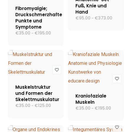
Fuß, Knie und
Fibromyalgie;
Hand
Druckschmerzhafte
€
95.00
€
373.00
Preisspann
–
Punkte und
€95.00
Symptome
bis
€373.00
€
35.00
€
195.00
Preisspanne:
–
€35.00
bis
€195.00
Muskelstruktur
und Formen der
Kraniofaziale
Skelettmuskulatur
Muskeln
€
35.00
€
125.00
Preisspanne:
–
€
35.00
€
195.00
Preisspann
–
€35.00
€35.00
bis
bis
€125.00
€195.00