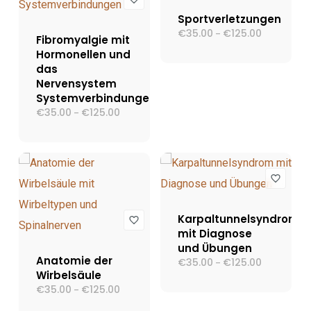
Sportverletzungen
€
35.00
€
125.00
Preisspann
–
Fibromyalgie mit
€35.00
Hormonellen und
bis
€125.00
das
Nervensystem
Systemverbindungen
€
35.00
€
125.00
Preisspanne:
–
€35.00
bis
€125.00
Karpaltunnelsyndrom
mit Diagnose
und Übungen
Anatomie der
€
35.00
€
125.00
Preisspann
–
€35.00
Wirbelsäule
bis
€
35.00
€
125.00
Preisspanne:
–
€125.00
€35.00
bis