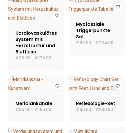
Myofasziale
Triggerpunkte
Kardiovaskuläres
Set
System mit
€
60.00
€
224.00
Preisspann
–
Herzstruktur und
€60.00
Blutfluss
bis
€224.00
€
35.00
€
125.00
Preisspanne:
–
€35.00
bis
€125.00
Meridiankanäle
Reflexologie-Set
€
35.00
€
195.00
Preisspanne:
€
60.00
€
230.00
Preisspann
–
–
€35.00
€60.00
bis
bis
€195.00
€230.00