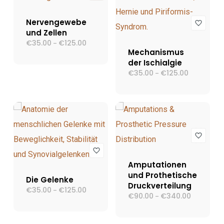
Nervengewebe
und Zellen
€
35.00
€
125.00
Preisspanne:
–
€35.00
Mechanismus
bis
der Ischialgie
€125.00
€
35.00
€
125.00
Preisspann
–
€35.00
bis
€125.00
Amputationen
und Prothetische
Die Gelenke
Druckverteilung
€
35.00
€
125.00
Preisspanne:
–
€
90.00
€
340.00
Preisspann
–
€35.00
€90.00
bis
bis
€125.00
€340.00